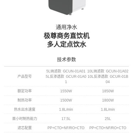
通用净水
极尊商务直饮机
多人定点饮水
技术参数
5L纳滤款 GCUN-01A01
10L纳滤款 GCUN-01A02
产品型号
5L反渗透款 GCUR-01A0
10L反渗透款 GCUR-01B
1
04
额定功率
1550W
1850W
制热功率
1500W
1800W
热水出水速度
1.8L/min
1.8L/min
首小时制热能力
17.5L
25L
滤芯配置
PP+CTO+NF/RO+CTO
PP+CTO+NF/RO+CTO