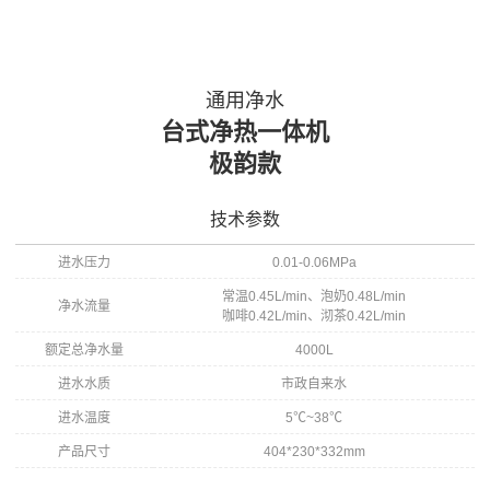
通用净水
台式净热一体机
极韵款
技术参数
进水压力
0.01-0.06MPa
常温0.45L/min、泡奶0.48L/min
净水流量
咖啡0.42L/min、沏茶0.42L/min
额定总净水量
4000L
进水水质
市政自来水
进水温度
5℃~38℃
产品尺寸
404*230*332mm