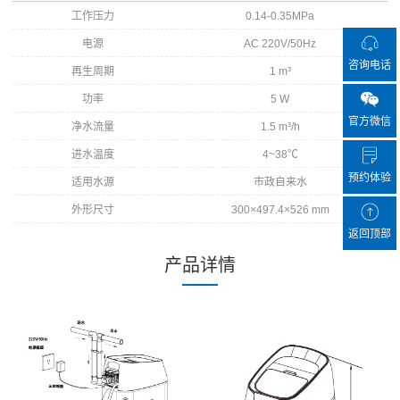
工作压力
0.14-0.35MPa
电源
AC 220V/50Hz
咨询电话
再生周期
1 m³
功率
5 W
官方微信
净水流量
1.5 m³/h
进水温度
4~38℃
预约体验
适用水源
市政自来水
外形尺寸
300×497.4×526 mm
返回顶部
产品详情