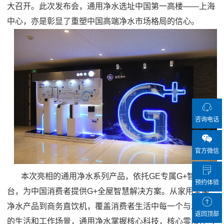
大召开。此次发布会，通用净水选址中国第一高楼——上海
中心，亦是彰显了重塑中国高端净水市场格局的信心。
咨询电话
官方微信
本次亮相的通用净水系列产品，依托
GE
专属
G+
智慧平
预约体验
台，为中国消费者提供
G+
全屋智慧解决方案。从家用全屋
净水产品到商务直饮机，覆盖消费者生活中每一个与水相关
返回顶部
的生活和工作场景，通用净水掌握核心科技，核心零部件与