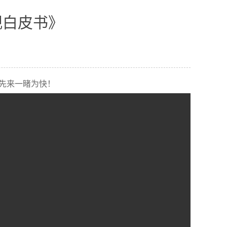
观白皮书》
，先来一睹为快！